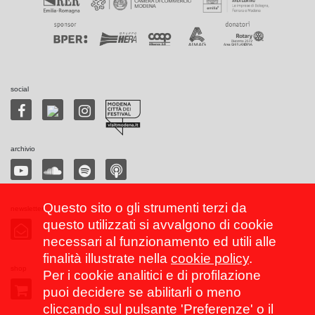
social
archivio
Questo sito o gli strumenti terzi da
newsletter
questo utilizzati si avvalgono di cookie
necessari al funzionamento ed utili alle
finalità illustrate nella
cookie policy
.
shop
Per i cookie analitici e di profilazione
puoi decidere se abilitarli o meno
cliccando sul pulsante 'Preferenze' o il