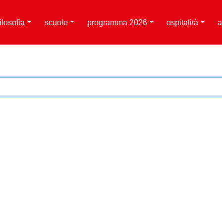
filosofia
scuole
programma 2026
ospitalità
a