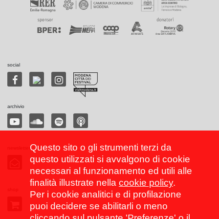
social
archivio
Questo sito o gli strumenti terzi da
newsletter
questo utilizzati si avvalgono di cookie
necessari al funzionamento ed utili alle
finalità illustrate nella
cookie policy
.
shop
Per i cookie analitici e di profilazione
puoi decidere se abilitarli o meno
cliccando sul pulsante 'Preferenze' o il