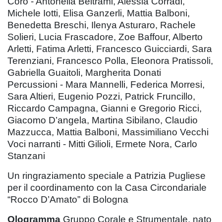
Coro - Antonella Beltrami, Alessia Corradi,
Michele Iotti, Elisa Ganzerli, Mattia Balboni,
Benedetta Breschi, Ilenya Asturaro, Rachele
Solieri, Lucia Frascadore, Zoe Baffour, Alberto
Arletti, Fatima Arletti, Francesco Guicciardi, Sara
Terenziani, Francesco Polla, Eleonora Pratissoli,
Gabriella Guaitoli, Margherita Donati
Percussioni - Mara Mannelli, Federica Morresi,
Sara Altieri, Eugenio Pozzi, Patrick Fruncillo,
Riccardo Campagna, Gianni e Gregorio Ricci,
Giacomo D’angela, Martina Sibilano, Claudio
Mazzucca, Mattia Balboni, Massimiliano Vecchi
Voci narranti - Mitti Gilioli, Ermete Nora, Carlo
Stanzani
Un ringraziamento speciale a Patrizia Pugliese
per il coordinamento con la Casa Circondariale
“Rocco D’Amato” di Bologna
Ologramma
Gruppo Corale e Strumentale, nato