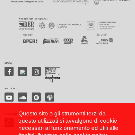
social
archivio
Questo sito o gli strumenti terzi da
newsletter
questo utilizzati si avvalgono di cookie
necessari al funzionamento ed utili alle