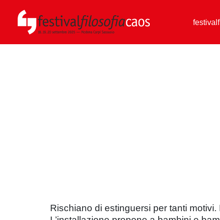
festival
Rischiano di estinguersi per tanti motiv
L’installazione propone a bambini e bamb