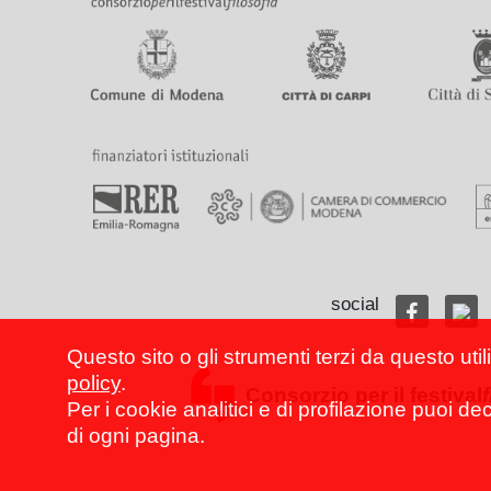
social
Questo sito o gli strumenti terzi da questo util
policy
.
Consorzio per il festival
Per i cookie analitici e di profilazione puoi de
di ogni pagina.