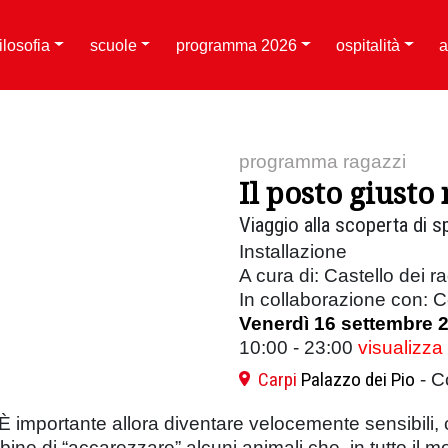
filosofia
scuole
programma 2026
ospitalità
a
programma ragazzi
Il posto giust
Viaggio alla scoperta di 
Installazione
A cura di: Castello dei r
In collaborazione con: Ce
Venerdì 16 settembre 
10:00 - 23:00
visualizza
Carpi
Palazzo dei Pio
- C
i. È importante allora diventare velocemente sensibil
ine di “accarezzare” alcuni animali che, in tutto il 