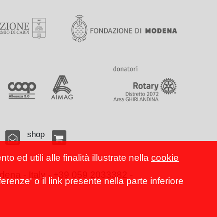
shop
 ed utili alle finalità illustrate nella
cookie
ena - Italy - +39 059 2033382 -
erenze' o il link presente nella parte inferiore