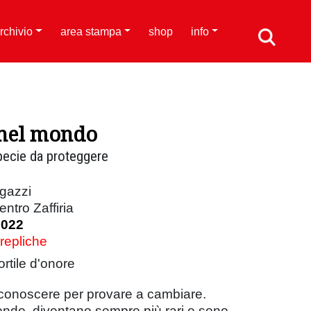
rchivio
area stampa
shop
info
o nel mondo
specie da proteggere
agazzi
ntro Zaffiria
2022
 repliche
ortile d'onore
i, conoscere per provare a cambiare.
mondo, diventano sempre più rari e sono