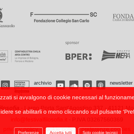
archivio
newsletter
izzati si avvalgono di cookie necessari al funzionamento
filosofia
-
Largo Porta Sant'Agostino 337 - 41121 Mod
cidere se abilitarli o meno cliccando sul pulsante 'Pref
info@festivalfilosofia.it
- P.IVA 03267560369
privacy policy
-
cookie policy
-
preferenze cookies
Preferenze
Accetta tutti
Solo cookie tecnici