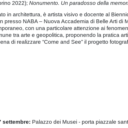
orino 2022);
Nonumento. Un paradosso della memor
o in architettura, è artista visivo e docente al Biennio 
 presso NABA – Nuova Accademia di Belle Arti di Mila
oraneo, con una particolare attenzione ai fenomeni d
une tra arte e geopolitica, proponendo la pratica art
ena di realizzare “Come and See” il progetto fotogra
7 settembre:
Palazzo dei Musei - porta piazzale san