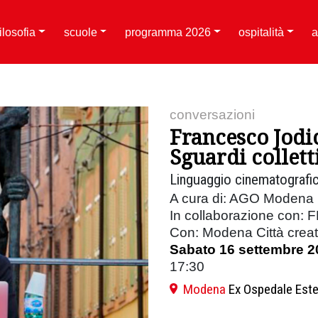
filosofia
scuole
programma 2026
ospitalità
a
conversazioni
Francesco Jodi
Sguardi collett
Linguaggio cinematografic
A cura di: AGO Modena F
In collaborazione con:
Con: Modena Città creat
Sabato 16 settembre 2
17:30
Modena
Ex Ospedale Est