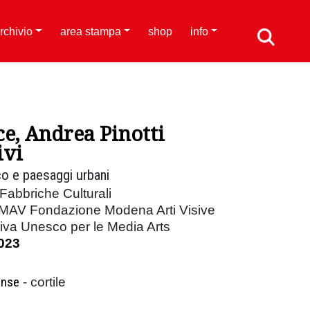
rchivio
area stampa
shop
info
ce, Andrea Pinotti
ivi
o e paesaggi urbani
abbriche Culturali
 FMAV Fondazione Modena Arti Visive
iva Unesco per le Media Arts
023
ense
- cortile