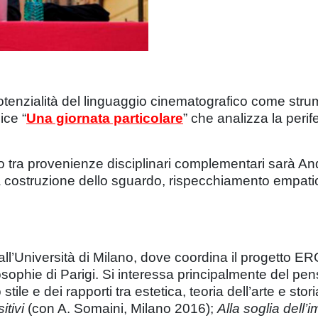
tenzialità del linguaggio cinematografico come stru
ice “
Una giornata particolare
” che analizza la peri
onto tra provenienze disciplinari complementari sarà And
a costruzione dello sguardo, rispecchiamento empatic
all’Università di Milano, dove coordina il progetto ER
losophie di Parigi. Si interessa principalmente del pe
tile e dei rapporti tra estetica, teoria dell’arte e storia
itivi
(con A. Somaini, Milano 2016);
Alla soglia dell’