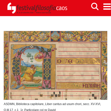
ASDMN, Biblioteca capitolare, Liber cantus ad usum chori, secc. XV-XVI,
O.III.17, c.1_1r, Particolare col re David