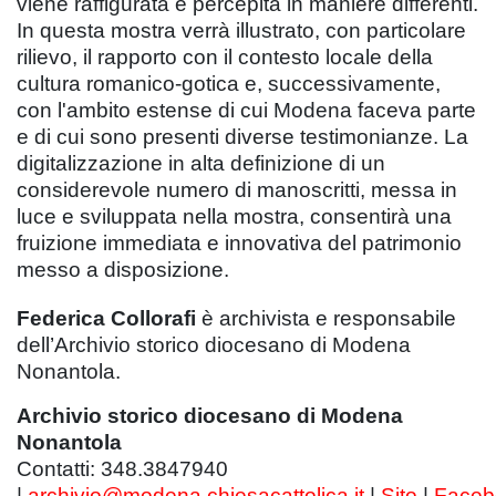
viene raffigurata e percepita in maniere differenti.
In questa mostra verrà illustrato, con particolare
rilievo, il rapporto con il contesto locale della
cultura romanico-gotica e, successivamente,
con l'ambito estense di cui Modena faceva parte
e di cui sono presenti diverse testimonianze. La
digitalizzazione in alta definizione di un
considerevole numero di manoscritti, messa in
luce e sviluppata nella mostra, consentirà una
fruizione immediata e innovativa del patrimonio
messo a disposizione.
Federica Collorafi
è archivista e responsabile
dell’Archivio storico diocesano di Modena
Nonantola.
Archivio storico diocesano di Modena
Nonantola
Contatti: 348.3847940
|
archivio@modena.chiesacattolica.it
|
Sito
|
Faceb