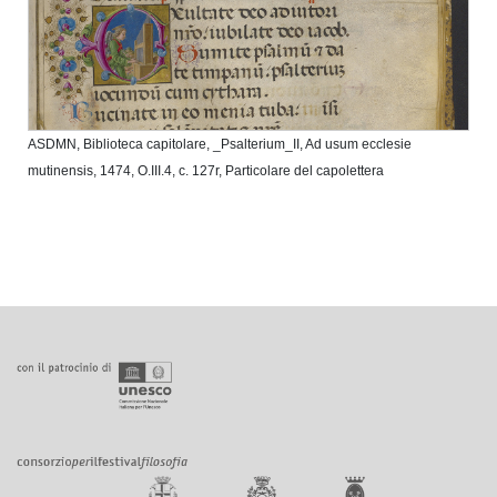
ASDMN, Biblioteca capitolare, _Psalterium_II, Ad usum ecclesie
mutinensis, 1474, O.III.4, c. 127r, Particolare del capolettera