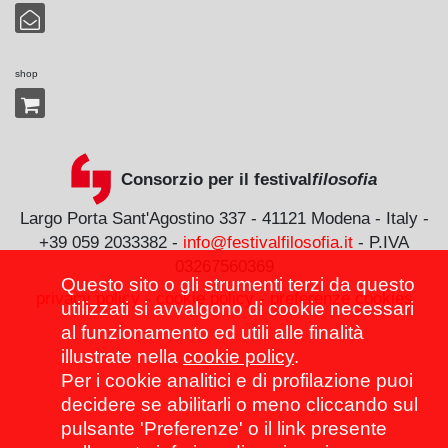
shop
Consorzio per il festival
filosofia
Largo Porta Sant'Agostino 337 - 41121 Modena - Italy -
+39 059 2033382 -
info@festivalfilosofia.it
- P.IVA
03267560369
Questo sito o gli strumenti terzi da questo
privacy policy
-
cookie policy
-
preferenze cookies
utilizzati si avvalgono di cookie necessari
al funzionamento ed utili alle finalità
illustrate nella
cookie policy
.
Per i cookie analitici e di profilazione puoi
decidere se abilitarli o meno cliccando sul
pulsante 'Preferenze' o il link presente