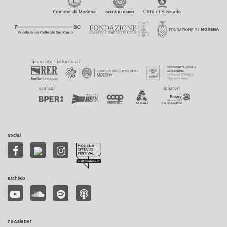
social
archivio
newsletter