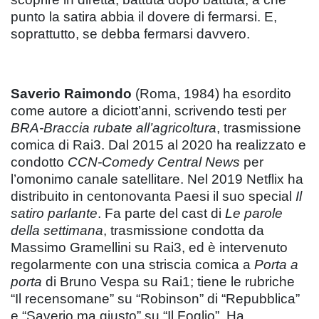
punto la satira abbia il dovere di fermarsi. E,
soprattutto, se debba fermarsi davvero.
Saverio Raimondo
(Roma, 1984) ha esordito
come autore a diciott’anni, scrivendo testi per
BRA-Braccia rubate all’agricoltura
, trasmissione
comica di Rai3. Dal 2015 al 2020 ha realizzato e
condotto
CCN-Comedy Central News
per
l’omonimo canale satellitare. Nel 2019 Netflix ha
distribuito in centonovanta Paesi il suo special
Il
satiro parlante
. Fa parte del cast di
Le parole
della settimana
, trasmissione condotta da
Massimo Gramellini su Rai3, ed è intervenuto
regolarmente con una striscia comica a
Porta a
porta
di Bruno Vespa su Rai1; tiene le rubriche
“Il recensomane” su “Robinson” di “Repubblica”
e “Saverio ma giusto” su “Il Foglio”. Ha