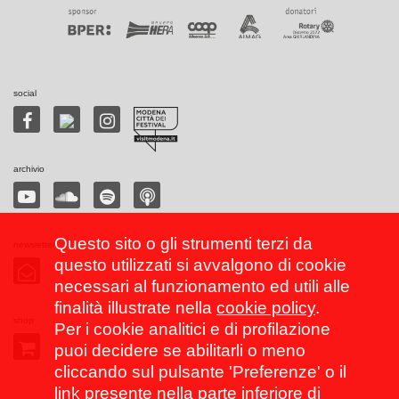
social
archivio
Questo sito o gli strumenti terzi da
newsletter
questo utilizzati si avvalgono di cookie
necessari al funzionamento ed utili alle
finalità illustrate nella
cookie policy
.
shop
Per i cookie analitici e di profilazione
puoi decidere se abilitarli o meno
cliccando sul pulsante 'Preferenze' o il
link presente nella parte inferiore di