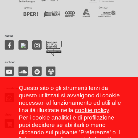
social
archivio
Questo sito o gli strumenti terzi da
newsletter
questo utilizzati si avvalgono di cookie
necessari al funzionamento ed utili alle
finalità illustrate nella
cookie policy
.
shop
Per i cookie analitici e di profilazione
puoi decidere se abilitarli o meno
cliccando sul pulsante 'Preferenze' o il