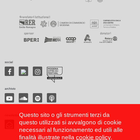
social
archivio
Questo sito o gli strumenti terzi da
newsletter
questo utilizzati si avvalgono di cookie
necessari al funzionamento ed utili alle
finalità illustrate nella
cookie policy
.