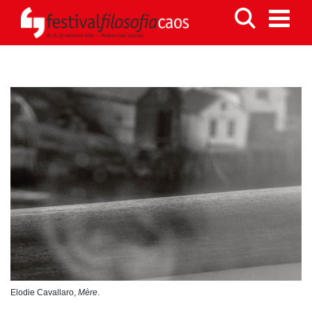
Elodie Cavallaro,
Mère
.