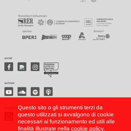
social
archivio
Questo sito o gli strumenti terzi da
newsletter
questo utilizzati si avvalgono di cookie
necessari al funzionamento ed utili alle
finalità illustrate nella
cookie policy
.