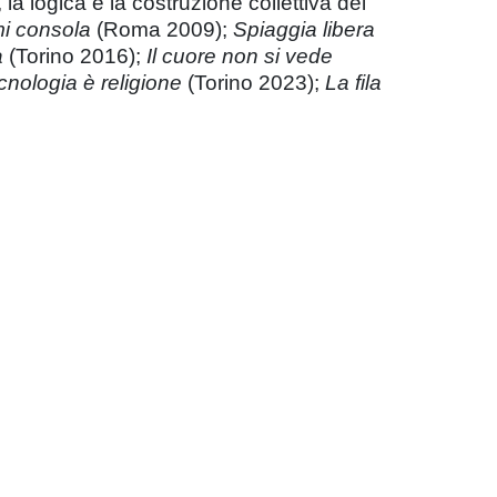
 la logica e la costruzione collettiva del
i consola
(Roma 2009);
Spiaggia libera
a
(Torino 2016);
Il cuore non si vede
cnologia è religione
(Torino 2023);
La fila