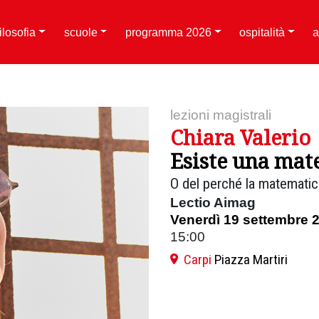
filosofia
scuole
programma 2026
ospitalità
a
lezioni magistrali
Chiara Valerio
Esiste una mat
O del perché la matematica,
Lectio Aimag
Venerdì 19 settembre 
15:00
Carpi
Piazza Martiri