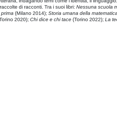
teraria, indagando temi come l’identità, il linguaggio,
ccolte di racconti. Tra i suoi libri:
Nessuna scuola m
 prima
(Milano 2014);
Storia umana della matematic
Torino 2020);
Chi dice e chi tace
(Torino 2022);
La te