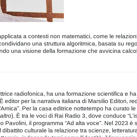
licata a contesti non matematici, come le relazioni 
condividano una struttura algoritmica, basata su rego
endo una visione della formazione che avvicina calcol
nduttrice radiofonica, ha una formazione scientifica e
È editor per la narrativa italiana di Marsilio Editori, r
Amica”. Per la casa editrice nottetempo ha curato le tr
altro
). È tra le voci di Rai Radio 3, dove conduce “L’
 Pavolini, il programma “Ad alta voce”. Nel 2023 è s
 dibattito culturale la relazione tra scienze, letteratu