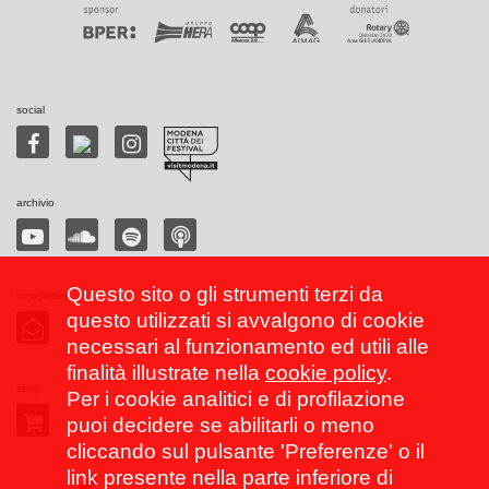
social
archivio
Questo sito o gli strumenti terzi da
newsletter
questo utilizzati si avvalgono di cookie
necessari al funzionamento ed utili alle
finalità illustrate nella
cookie policy
.
shop
Per i cookie analitici e di profilazione
puoi decidere se abilitarli o meno
cliccando sul pulsante 'Preferenze' o il
link presente nella parte inferiore di