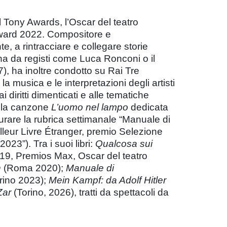
il Tony Awards, l’Oscar del teatro
 Award 2022. Compositore e
e, a rintracciare e collegare storie
scena da registi come Luca Ronconi o il
), ha inoltre condotto su Rai Tre
 la musica e le interpretazioni degli artisti
i diritti dimenticati e alle tematiche
n la canzone
L’uomo nel lampo
dedicata
 curare la rubrica settimanale “Manuale di
lleur Livre Étranger, premio Selezione
23”). Tra i suoi libri:
Qualcosa sui
19, Premios Max, Oscar del teatro
n
(Roma 2020);
Manuale di
rino 2023);
Mein Kampf: da Adolf Hitler
Zar
(Torino, 2026), tratti da spettacoli da