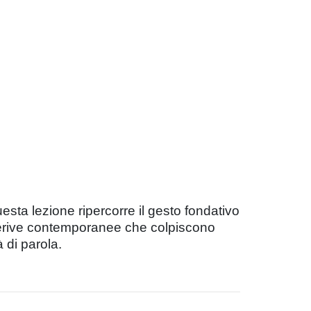
sta lezione ripercorre il gesto fondativo
e derive contemporanee che colpiscono
à di parola.