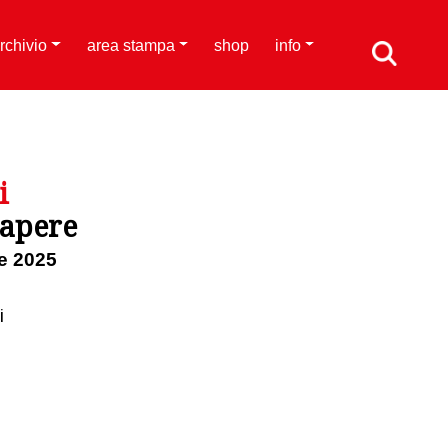
rchivio
area stampa
shop
info
i
sapere
e 2025
i