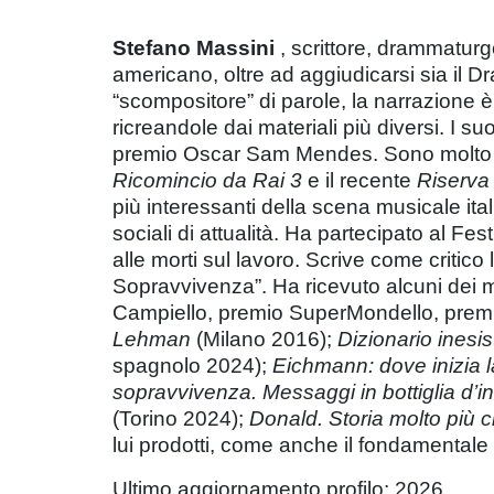
Stefano Massini
, scrittore, drammaturg
americano, oltre ad aggiudicarsi sia il
“scompositore” di parole, la narrazione è 
ricreandole dai materiali più diversi. I su
premio Oscar Sam Mendes. Sono molto pop
Ricomincio da Rai 3
e il recente
Riserva
più interessanti della scena musicale itali
sociali di attualità. Ha partecipato al 
alle morti sul lavoro. Scrive come critico 
Sopravvivenza”. Ha ricevuto alcuni dei m
Campiello, premio SuperMondello, premio 
Lehman
(Milano 2016);
Dizionario inesi
spagnolo 2024);
Eichmann: dove inizia 
sopravvivenza. Messaggi in bottiglia d’in
(Torino 2024);
Donald. Storia molto più
lui prodotti, come anche il fondamentale
Ultimo aggiornamento profilo: 2026