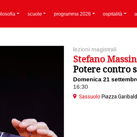
filosofia
scuole
programma 2026
ospitalità
a
lezioni magistrali
Stefano Massin
Potere contro 
Domenica 21 settembr
16:30
Sassuolo
Piazza Garibald