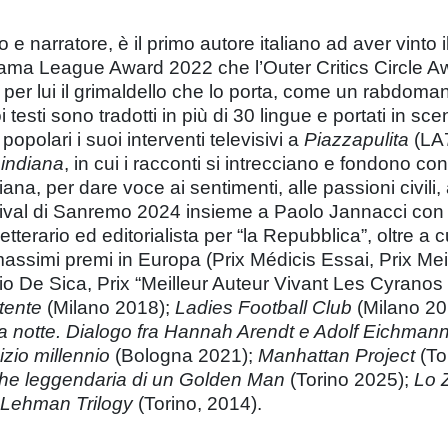
o e narratore, è il primo autore italiano ad aver vinto 
 Drama League Award 2022 che l’Outer Critics Circle
per lui il grimaldello che lo porta, come un rabdomant
oi testi sono tradotti in più di 30 lingue e portati in 
olari i suoi interventi televisivi a
Piazzapulita
(LA7
 indiana
, in cui i racconti si intrecciano e fondono con
ana, per dare voce ai sentimenti, alle passioni civili, a
Festival di Sanremo 2024 insieme a Paolo Jannacci co
letterario ed editorialista per “la Repubblica”, oltre a
assimi premi in Europa (Prix Médicis Essai, Prix Mei
De Sica, Prix “Meilleur Auteur Vivant Les Cyranos 20
stente
(Milano 2018);
Ladies Football Club
(Milano 20
la notte. Dialogo fra Hannah Arendt e Adolf Eichman
izio millennio
(Bologna 2021);
Manhattan Project
(To
 che leggendaria di un Golden Man
(Torino 2025);
Lo 
Lehman Trilogy
(Torino, 2014).