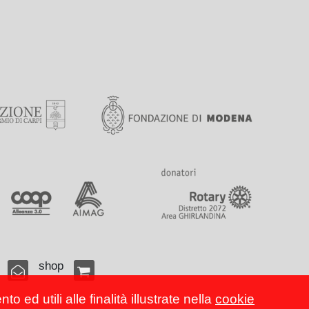
shop
 ed utili alle finalità illustrate nella
cookie