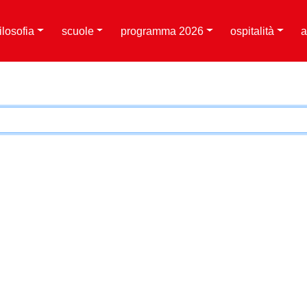
filosofia
scuole
programma 2026
ospitalità
a