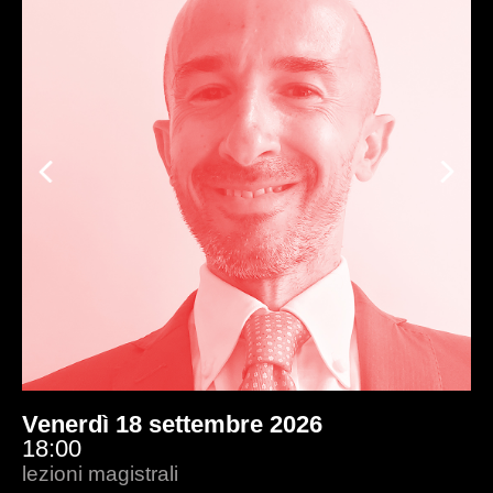
Previous
Ne
Venerdì 18 settembre 2026
15:00
lezioni magistrali