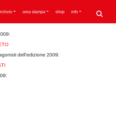
rchivio
area stampa
shop
info
2009:
ETO
agonisti dell'edizione 2009:
TI
09: