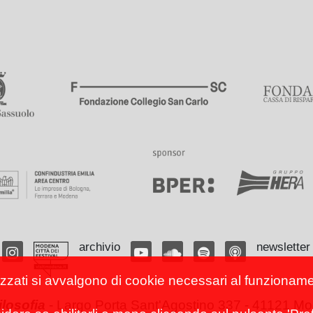
archivio
newsletter
izzati si avvalgono di cookie necessari al funzionamento
filosofia
-
Largo Porta Sant'Agostino 337 - 41121 Mod