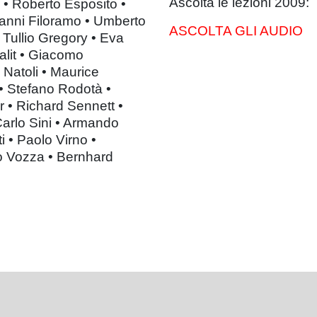
Ascolta le lezioni 2009:
r • Roberto Esposito •
vanni Filoramo • Umberto
ASCOLTA GLI AUDIO
• Tullio Gregory • Eva
alit • Giacomo
Natoli • Maurice
 • Stefano Rodotà •
 • Richard Sennett •
arlo Sini • Armando
i • Paolo Virno •
co Vozza • Bernhard