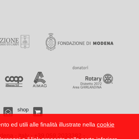
shop
 ed utili alle finalità illustrate nella
cookie
ena - Italy - +39 059 2033382 -