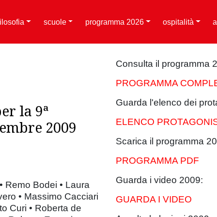
filosofia
scuole
programma 2026
ospitalità
a
Consulta il programma 
PROGRAMMA COMPL
Guarda l'elenco dei prot
er la 9ª
ELENCO PROTAGONIS
ttembre 2009
Scarica il programma 20
PROGRAMMA PDF
Guarda i video 2009:
 • Remo Bodei • Laura
vero • Massimo Cacciari
GUARDA I VIDEO
o Curi • Roberta de