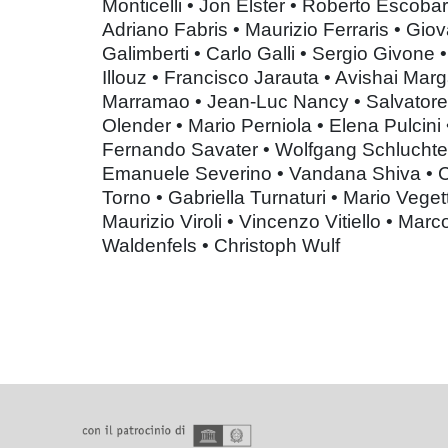
Monticelli • Jon Elster • Roberto Escoba
Adriano Fabris • Maurizio Ferraris • Gio
Galimberti • Carlo Galli • Sergio Givone 
Illouz • Francisco Jarauta • Avishai Marg
Marramao • Jean-Luc Nancy • Salvatore 
Olender • Mario Perniola • Elena Pulcini
Fernando Savater • Wolfgang Schluchter
Emanuele Severino • Vandana Shiva • C
Torno • Gabriella Turnaturi • Mario Vegett
Maurizio Viroli • Vincenzo Vitiello • Mar
Waldenfels • Christoph Wulf