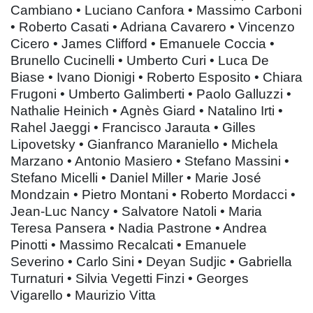
Cambiano • Luciano Canfora • Massimo Carboni
• Roberto Casati • Adriana Cavarero • Vincenzo
Cicero • James Clifford • Emanuele Coccia •
Brunello Cucinelli • Umberto Curi • Luca De
Biase • Ivano Dionigi • Roberto Esposito • Chiara
Frugoni • Umberto Galimberti • Paolo Galluzzi •
Nathalie Heinich • Agnès Giard • Natalino Irti •
Rahel Jaeggi • Francisco Jarauta • Gilles
Lipovetsky • Gianfranco Maraniello • Michela
Marzano • Antonio Masiero • Stefano Massini •
Stefano Micelli • Daniel Miller • Marie José
Mondzain • Pietro Montani • Roberto Mordacci •
Jean-Luc Nancy • Salvatore Natoli • Maria
Teresa Pansera • Nadia Pastrone • Andrea
Pinotti • Massimo Recalcati • Emanuele
Severino • Carlo Sini • Deyan Sudjic • Gabriella
Turnaturi • Silvia Vegetti Finzi • Georges
Vigarello • Maurizio Vitta