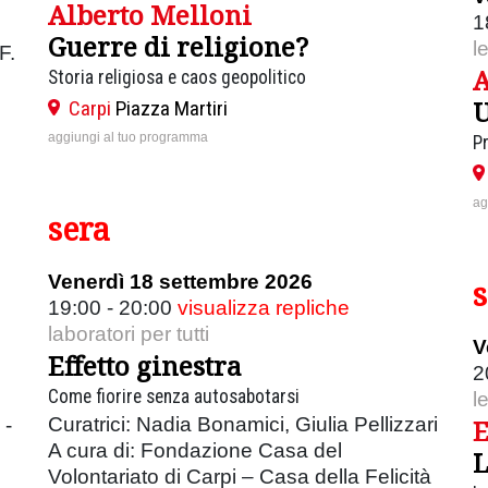
Alberto Melloni
1
Guerre di religione?
l
F.
A
Storia religiosa e caos geopolitico
U
Carpi
Piazza Martiri
aggiungi al tuo programma
P
ag
sera
Venerdì 18 settembre 2026
19:00 - 20:00
visualizza repliche
laboratori per tutti
V
Effetto ginestra
2
Come fiorire senza autosabotarsi
e
l
Curatrici: Nadia Bonamici, Giulia Pellizzari
E
 -
A cura di: Fondazione Casa del
L
Volontariato di Carpi – Casa della Felicità