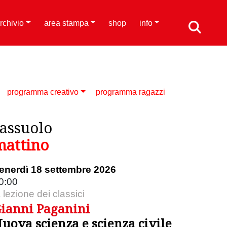
rchivio
area stampa
shop
info
programma creativo
programma ragazzi
sassuolo
mattino
enerdì 18 settembre 2026
0:00
a lezione dei classici
ianni Paganini
uova scienza e scienza civile