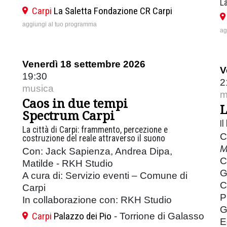
La
Carpi
La Saletta Fondazione CR Carpi
aggiungi al tuo programma
ag
Venerdì 18 settembre 2026
V
19:30
2
musica
m
Caos in due tempi
L
Spectrum Carpi
Il
La città di Carpi: frammento, percezione e
C
costruzione del reale attraverso il suono
M
Con: Jack Sapienza, Andrea Dipa,
C
Matilde - RKH Studio
G
A cura di: Servizio eventi – Comune di
C
Carpi
P
In collaborazione con: RKH Studio
G
Carpi
Palazzo dei Pio
- Torrione di Galasso
E