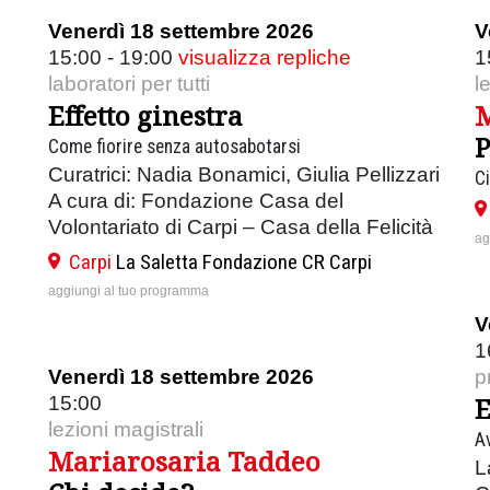
Venerdì 18 settembre 2026
V
15:00 - 19:00
visualizza repliche
1
laboratori per tutti
l
Effetto ginestra
M
P
Come fiorire senza autosabotarsi
Curatrici: Nadia Bonamici, Giulia Pellizzari
Ci
A cura di: Fondazione Casa del
Volontariato di Carpi – Casa della Felicità
ag
Carpi
La Saletta Fondazione CR Carpi
aggiungi al tuo programma
V
1
Venerdì 18 settembre 2026
p
E
15:00
lezioni magistrali
A
Mariarosaria Taddeo
L