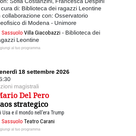
on: Sofia Costanzini, Francesca Despini
 cura di: Biblioteca dei ragazzi Leontine
n collaborazione con: Osservatorio
eofisico di Modena - Unimore
Sassuolo
Villa Giacobazzi
- Biblioteca dei
agazzi Leontine
giungi al tuo programma
enerdì 18 settembre 2026
6:30
ezioni magistrali
ario Del Pero
aos strategico
i Usa e il mondo nell'era Trump
Sassuolo
Teatro Carani
giungi al tuo programma