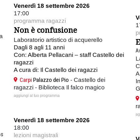
Venerdì 18 settembre 2026
17:00
V
programma ragazzi
1
Non è confusione
p
ia
Laboratorio artistico di acquerello
E
Dagli 8 agli 11 anni
A
Con: Alberta Pellacani – staff Castello dei
L
ragazzi
C
A cura di: Il Castello dei ragazzi
A
Carpi
Palazzo dei Pio
- Castello dei
I
ragazzi - Biblioteca Il falco magico
G
aggiungi al tuo programma
r
ag
Venerdì 18 settembre 2026
18:00
os
lezioni magistrali
V