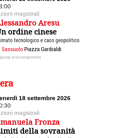
8:00
ezioni magistrali
lessandro Aresu
n ordine cinese
rimato tecnologico e caos geopolitico
Sassuolo
Piazza Garibaldi
giungi al tuo programma
sera
enerdì 18 settembre 2026
0:30
ezioni magistrali
manuela Fronza
imiti della sovranità