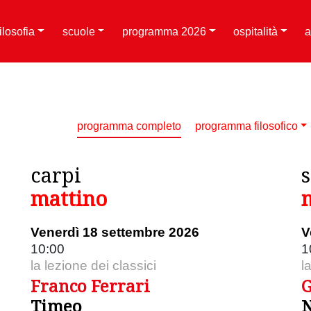
filosofia
scuole
programma 2026
ospitalità
a
programma completo
programma filosofico
carpi
mattino
Venerdì 18 settembre 2026
V
10:00
1
la lezione dei classici
l
Franco Ferrari
G
Timeo
N