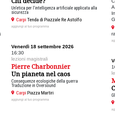
Chi decide?
C
A
Un'etica per l'intelligenza artificiale applicata alla
sicurezza
I
Carpi
Tenda di Piazzale Re Astolfo
G
aggiungi al tuo programma
r
i
ag
Venerdì 18 settembre 2026
16:30
lezioni magistrali
V
Pierre Charbonnier
1
Un pianeta nel caos
l
M
Conseguenze ecologiche della guerra
Traduzione in Oversound
C
Carpi
Piazza Martiri
Gl
aggiungi al tuo programma
ag