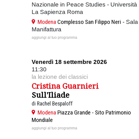
Nazionale in Peace Studies - Università
La Sapienza Roma
Modena
Complesso San Filippo Neri
- Sala
Manifattura
aggiungi al tuo programma
Venerdì 18 settembre 2026
11:30
la lezione dei classici
Cristina Guarnieri
Sull'Iliade
di Rachel Bespaloff
Modena
Piazza Grande - Sito Patrimonio
Mondiale
aggiungi al tuo programma