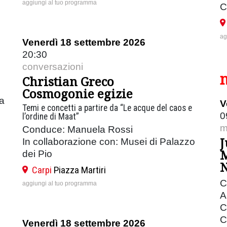
aggiungi al tuo programma
C
ag
Venerdì 18 settembre 2026
20:30
conversazioni
Christian Greco
Cosmogonie egizie
ia
V
Temi e concetti a partire da “Le acque del caos e
0
l’ordine di Maat”
m
Conduce: Manuela Rossi
J
In collaborazione con: Musei di Palazzo
M
dei Pio
N
Carpi
Piazza Martiri
C
aggiungi al tuo programma
A
C
C
Venerdì 18 settembre 2026