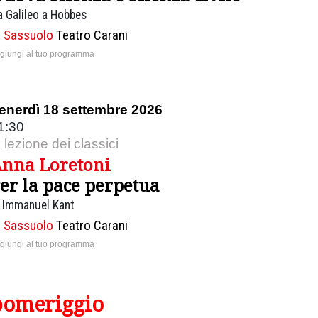
a Galileo a Hobbes
Sassuolo
Teatro Carani
giungi al tuo programma
enerdì 18 settembre 2026
1:30
a lezione dei classici
nna Loretoni
er la pace perpetua
i Immanuel Kant
Sassuolo
Teatro Carani
giungi al tuo programma
pomeriggio