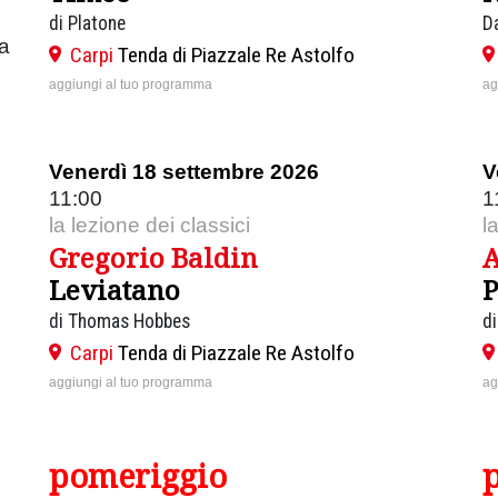
di Platone
D
ia
Carpi
Tenda di Piazzale Re Astolfo
aggiungi al tuo programma
ag
Venerdì 18 settembre 2026
V
11:00
1
la lezione dei classici
l
Gregorio Baldin
A
Leviatano
P
di Thomas Hobbes
d
Carpi
Tenda di Piazzale Re Astolfo
aggiungi al tuo programma
ag
pomeriggio