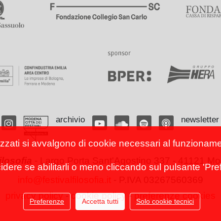
archivio
newsletter
izzati si avvalgono di cookie necessari al funzionamento
filosofia
-
Largo Porta Sant'Agostino 337 - 41121 Mod
cidere se abilitarli o meno cliccando sul pulsante 'Pref
info@festivalfilosofia.it
- P.IVA 03267560369
privacy policy
-
cookie policy
-
preferenze cookies
Preferenze
Accetta tutti
Solo cookie tecnici