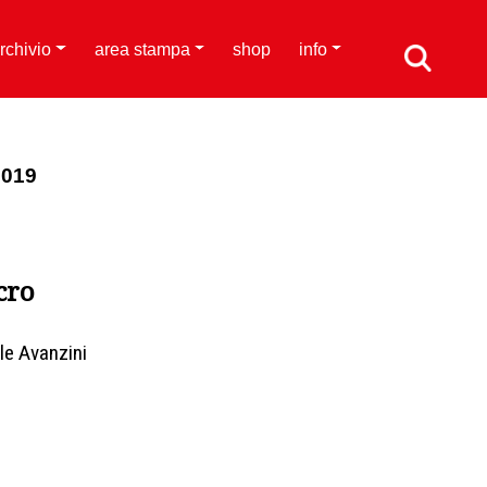
rchivio
area stampa
shop
info
2019
cro
le Avanzini