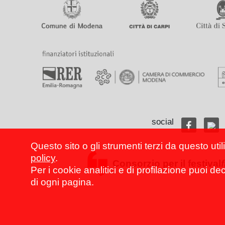
social
Questo sito o gli strumenti terzi da questo util
policy
.
Consorzio per il festival
Per i cookie analitici e di profilazione puoi de
di ogni pagina.