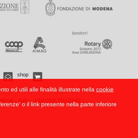
shop
 ed utili alle finalità illustrate nella
cookie
ena - Italy - +39 059 2033382 -
erenze' o il link presente nella parte inferiore