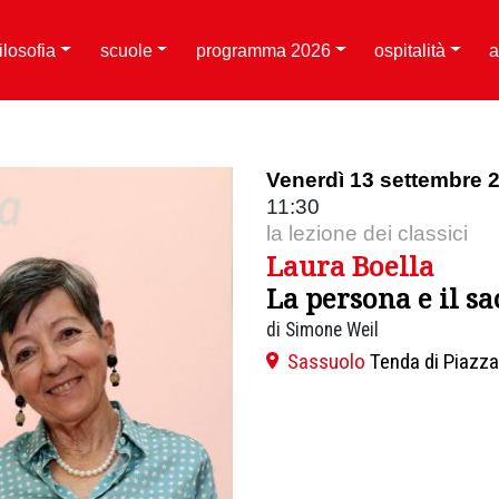
filosofia
scuole
programma 2026
ospitalità
a
Venerdì 13 settembre 
11:30
la lezione dei classici
Laura Boella
La persona e il sa
di Simone Weil
Sassuolo
Tenda di Piazza