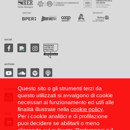
social
archivio
Questo sito o gli strumenti terzi da
newsletter
questo utilizzati si avvalgono di cookie
necessari al funzionamento ed utili alle
finalità illustrate nella
cookie policy
.
shop
Per i cookie analitici e di profilazione
puoi decidere se abilitarli o meno