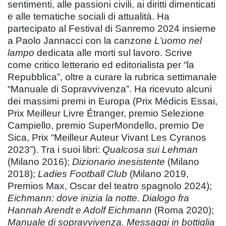
sentimenti, alle passioni civili, ai diritti dimenticati
e alle tematiche sociali di attualità. Ha
partecipato al Festival di Sanremo 2024 insieme
a Paolo Jannacci con la canzone
L’uomo nel
lampo
dedicata alle morti sul lavoro. Scrive
come critico letterario ed editorialista per “la
Repubblica”, oltre a curare la rubrica settimanale
“Manuale di Sopravvivenza”. Ha ricevuto alcuni
dei massimi premi in Europa (Prix Médicis Essai,
Prix Meilleur Livre Étranger, premio Selezione
Campiello, premio SuperMondello, premio De
Sica, Prix “Meilleur Auteur Vivant Les Cyranos
2023”). Tra i suoi libri:
Qualcosa sui Lehman
(Milano 2016);
Dizionario inesistente
(Milano
2018);
Ladies Football Club
(Milano 2019,
Premios Max, Oscar del teatro spagnolo 2024);
Eichmann: dove inizia la notte. Dialogo fra
Hannah Arendt e Adolf Eichmann
(Roma 2020);
Manuale di sopravvivenza. Messaggi in bottiglia