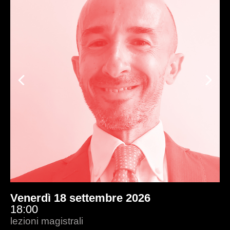
Previous
Ne
Venerdì 18 settembre 2026
18:00
lezioni magistrali