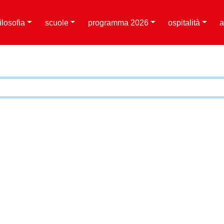
filosofia
scuole
programma 2026
ospitalità
a