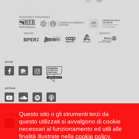
social
archivio
Questo sito o gli strumenti terzi da
newsletter
questo utilizzati si avvalgono di cookie
necessari al funzionamento ed utili alle
finalità illustrate nella
cookie policy
.