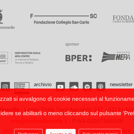
archivio
newsletter
izzati si avvalgono di cookie necessari al funzionamento
filosofia
-
Largo Porta Sant'Agostino 337 - 41121 Mod
cidere se abilitarli o meno cliccando sul pulsante 'Pref
info@festivalfilosofia.it
- P.IVA 03267560369
privacy policy
-
cookie policy
-
preferenze cookies