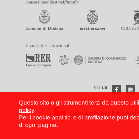
social
Questo sito o gli strumenti terzi da questo util
policy
.
Consorzio per il festival
Per i cookie analitici e di profilazione puoi de
di ogni pagina.