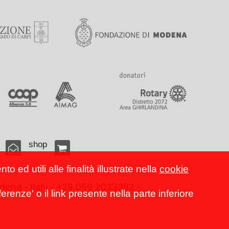
shop
 ed utili alle finalità illustrate nella
cookie
ena - Italy - +39 059 2033382 -
erenze' o il link presente nella parte inferiore