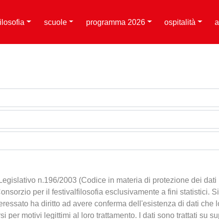
filosofia
scuole
programma 2026
ospitalità
a
Legislativo n.196/2003 (Codice in materia di protezione dei dati 
 Consorzio per il festivalfilosofia esclusivamente a fini statistici.
ressato ha diritto ad avere conferma dell'esistenza di dati che lo r
i per motivi legittimi al loro trattamento. I dati sono trattati su 