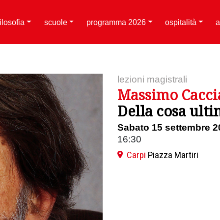
filosofia
scuole
programma 2026
ospitalità
a
lezioni magistrali
Massimo Cacci
Della cosa ult
Sabato 15 settembre 2
16:30
Carpi
Piazza Martiri