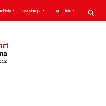
rchivio
area stampa
shop
info
ari
ima
012