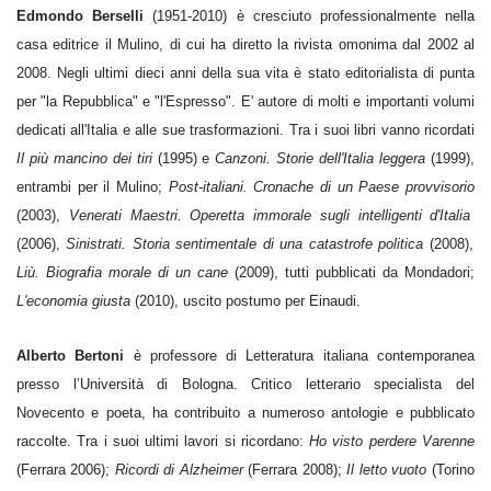
Edmondo Berselli
(1951-2010) è cresciuto professionalmente nella
casa editrice il Mulino, di cui ha diretto la rivista omonima dal 2002 al
2008. Negli ultimi dieci anni della sua vita è stato editorialista di punta
per "la Repubblica" e "l'Espresso". E' autore di molti e importanti volumi
dedicati all'Italia e alle sue trasformazioni. Tra i suoi libri vanno ricordati
Il più mancino dei tiri
(1995) e
Canzoni. Storie dell'Italia leggera
(1999),
entrambi per il Mulino;
Post-italiani. Cronache di un Paese provvisorio
(2003),
Venerati Maestri. Operetta immorale sugli intelligenti d'Italia
(2006),
Sinistrati. Storia sentimentale di una catastrofe politica
(2008),
Liù. Biografia morale di un cane
(2009), tutti pubblicati da Mondadori;
L'economia giusta
(2010), uscito postumo per Einaudi.
Alberto Bertoni
è professore di Letteratura italiana contemporanea
presso l’Università di Bologna. Critico letterario specialista del
Novecento e poeta, ha contribuito a numeroso antologie e pubblicato
raccolte. Tra i suoi ultimi lavori si ricordano:
Ho visto perdere Varenne
(Ferrara 2006);
Ricordi di Alzheimer
(Ferrara 2008);
Il letto vuoto
(Torino