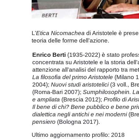
L’
Etica Nicomachea
di Aristotele è prese
teoria delle forme dell’azione.
Enrico Berti
(1935-2022) è stato professo
concentrata su Aristotele e la storia dell’
attenzione all’analisi del rapporto tra met
La filosofia del primo Aristotele
(Milano 
2004);
Nuovi studi aristotelici
(3 voll., B
(Roma-Bari 2007);
Sumphilosophein. La 
e ampliata
(Brescia 2012);
Profilo di Ari
Il bene di chi? Bene pubblico e bene pri
dialettica negli antichi e nei moderni
(Bre
pensiero
(Bologna 2017).
Ultimo aggiornamento profilo: 2018