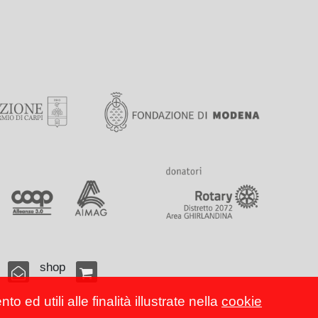
shop
 ed utili alle finalità illustrate nella
cookie