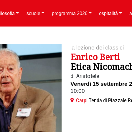
filosofia
scuole
programma 2026
ospitalità
a
la lezione dei classici
Enrico Berti
Etica Nicomac
di Aristotele
Venerdì 15 settembre 
10:00
Carpi
Tenda di Piazzale R