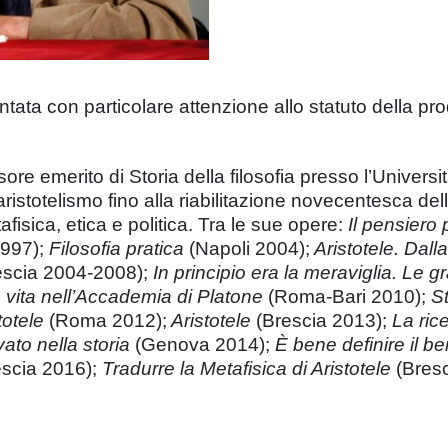
ntata con particolare attenzione allo statuto della pr
re emerito di Storia della filosofia presso l’Universi
aristotelismo fino alla riabilitazione novecentesca dell
afisica, etica e politica. Tra le sue opere:
Il pensiero 
1997);
Filosofia pratica
(Napoli 2004);
Aristotele. Dalla
rescia 2004-2008);
In principio era la meraviglia. Le gr
vita nell’Accademia di Platone
(Roma-Bari 2010);
St
stotele
(Roma 2012);
Aristotele
(Brescia 2013);
La rice
vato nella storia
(Genova 2014);
È bene definire il b
scia 2016);
Tradurre la Metafisica di Aristotele
(Bres