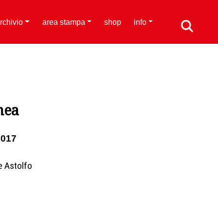
rchivio
area stampa
shop
info
hea
2017
e Astolfo