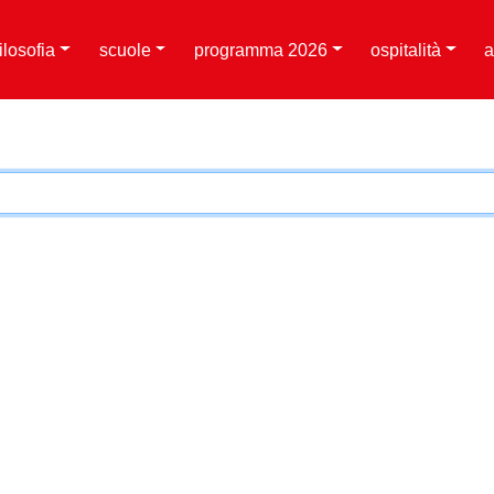
filosofia
scuole
programma 2026
ospitalità
a