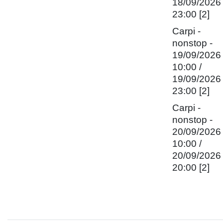
18/09/2026
23:00 [2]
Carpi -
nonstop -
19/09/2026
10:00 /
19/09/2026
23:00 [2]
Carpi -
nonstop -
20/09/2026
10:00 /
20/09/2026
20:00 [2]