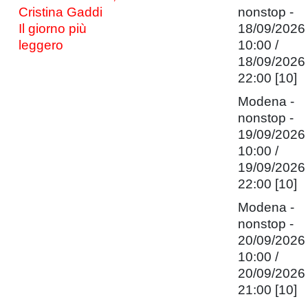
Cristina Gaddi
nonstop -
Il giorno più
18/09/2026
leggero
10:00 /
18/09/2026
22:00 [10]
Modena -
nonstop -
19/09/2026
10:00 /
19/09/2026
22:00 [10]
Modena -
nonstop -
20/09/2026
10:00 /
20/09/2026
21:00 [10]