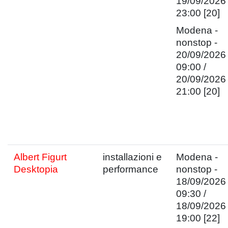
19/09/2026
23:00 [20]
Modena -
nonstop -
20/09/2026
09:00 /
20/09/2026
21:00 [20]
Albert Figurt
installazioni e
Modena -
Desktopia
performance
nonstop -
18/09/2026
09:30 /
18/09/2026
19:00 [22]