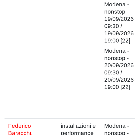
Modena -
nonstop -
19/09/2026
09:30 /
19/09/2026
19:00 [22]
Modena -
nonstop -
20/09/2026
09:30 /
20/09/2026
19:00 [22]
Federico
installazioni e
Modena -
Baracchi,
performance
nonstop -