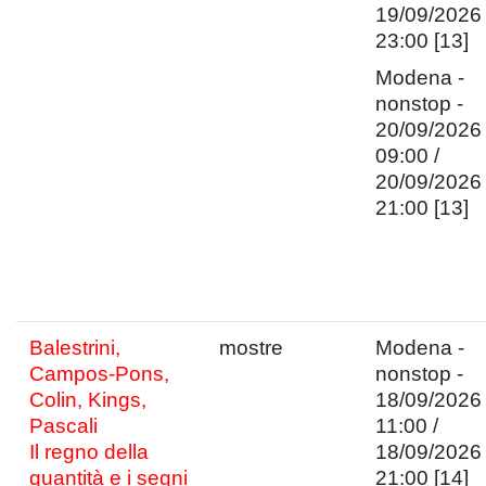
19/09/2026
23:00 [13]
Modena -
nonstop -
20/09/2026
09:00 /
20/09/2026
21:00 [13]
Balestrini,
mostre
Modena -
Campos-Pons,
nonstop -
Colin, Kings,
18/09/2026
Pascali
11:00 /
Il regno della
18/09/2026
quantità e i segni
21:00 [14]