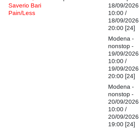
Saverio Bari
18/09/2026
Pain/Less
10:00 /
18/09/2026
20:00 [24]
Modena -
nonstop -
19/09/2026
10:00 /
19/09/2026
20:00 [24]
Modena -
nonstop -
20/09/2026
10:00 /
20/09/2026
19:00 [24]