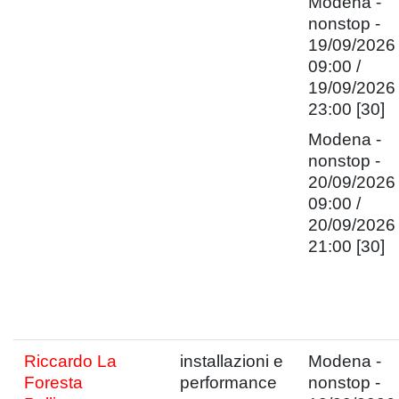
Modena -
nonstop -
19/09/2026
09:00 /
19/09/2026
23:00 [30]
Modena -
nonstop -
20/09/2026
09:00 /
20/09/2026
21:00 [30]
Riccardo La
installazioni e
Modena -
Foresta
performance
nonstop -