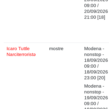
09:00 /
20/09/2026
21:00 [18]
Icaro Tuttle
mostre
Modena -
Narciterroristə
nonstop -
18/09/2026
09:00 /
18/09/2026
23:00 [20]
Modena -
nonstop -
19/09/2026
09:00 /