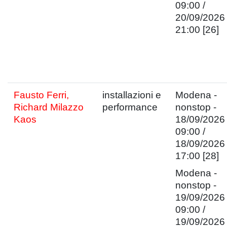
09:00 /
20/09/2026
21:00 [26]
Fausto Ferri,
installazioni e
Modena -
Richard Milazzo
performance
nonstop -
Kaos
18/09/2026
09:00 /
18/09/2026
17:00 [28]
Modena -
nonstop -
19/09/2026
09:00 /
19/09/2026