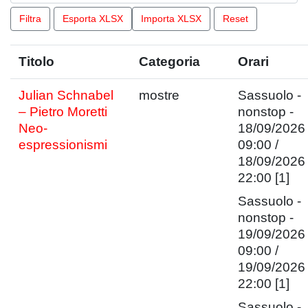
Filtra
Reset
Titolo
Categoria
Orari
Julian Schnabel
mostre
Sassuolo -
– Pietro Moretti
nonstop -
Neo-
18/09/2026
espressionismi
09:00 /
18/09/2026
22:00 [1]
Sassuolo -
nonstop -
19/09/2026
09:00 /
19/09/2026
22:00 [1]
Sassuolo -