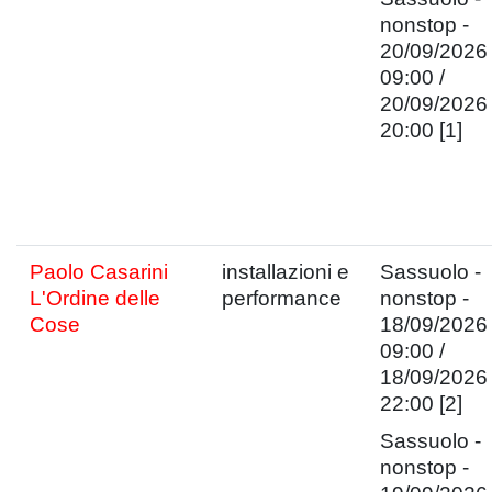
nonstop -
20/09/2026
09:00 /
20/09/2026
20:00 [1]
Paolo Casarini
installazioni e
Sassuolo -
L'Ordine delle
performance
nonstop -
Cose
18/09/2026
09:00 /
18/09/2026
22:00 [2]
Sassuolo -
nonstop -