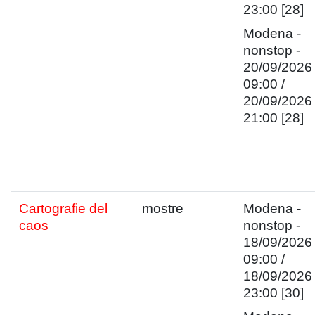
23:00 [28]
Modena -
nonstop -
20/09/2026
09:00 /
20/09/2026
21:00 [28]
Cartografie del
mostre
Modena -
caos
nonstop -
18/09/2026
09:00 /
18/09/2026
23:00 [30]