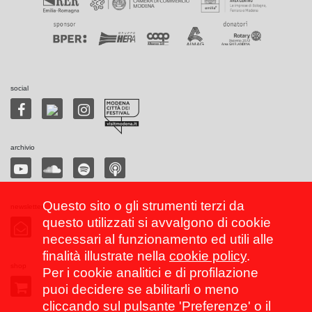
social
archivio
Questo sito o gli strumenti terzi da
newsletter
questo utilizzati si avvalgono di cookie
necessari al funzionamento ed utili alle
finalità illustrate nella
cookie policy
.
shop
Per i cookie analitici e di profilazione
puoi decidere se abilitarli o meno
cliccando sul pulsante 'Preferenze' o il