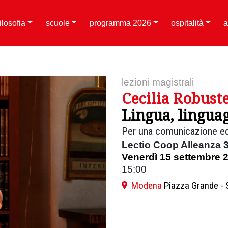
filosofia
scuole
programma 2026
ospitalità
a
lezioni magistrali
Cecilia Robuste
Lingua, linguag
Per una comunicazione eq
Lectio Coop Alleanza 3
Venerdì 15 settembre 
15:00
Modena
Piazza Grande - 