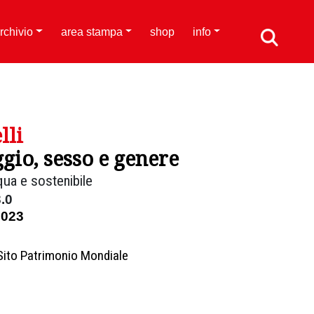
rchivio
area stampa
shop
info
lli
gio, sesso e genere
ua e sostenibile
.0
2023
Sito Patrimonio Mondiale