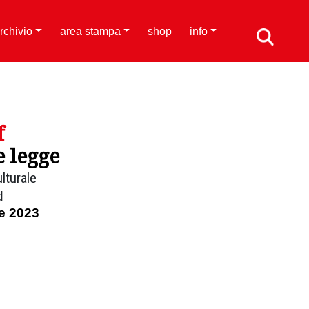
rchivio
area stampa
shop
info
f
e legge
lturale
d
e 2023