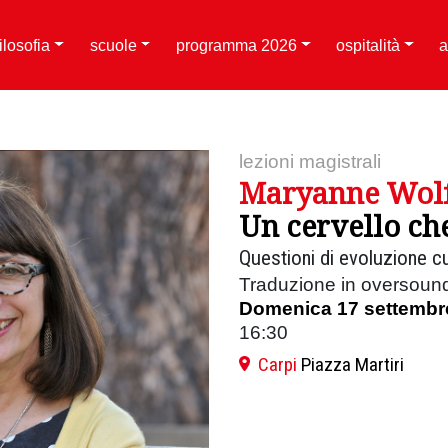
filosofia
scuole
programma 2026
ospitalità
a
lezioni magistrali
Maryanne Wol
Un cervello ch
Questioni di evoluzione cu
Traduzione in oversoun
Domenica 17 settembr
16:30
Carpi
Piazza Martiri