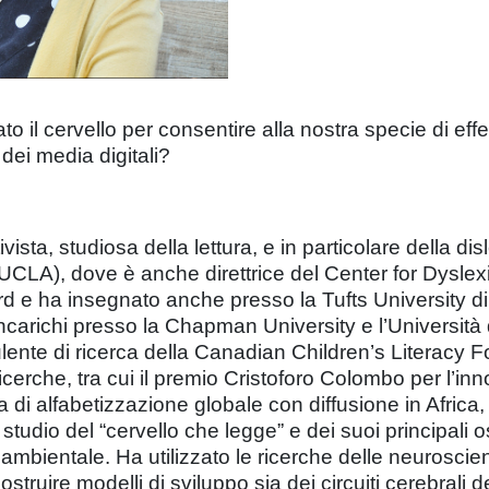
o il cervello per consentire alla nostra specie di effe
 dei media digitali?
vista, studiosa della lettura, e in particolare della d
 (UCLA), dove è anche direttrice del Center for Dysle
ard e ha insegnato anche presso la Tufts University d
ncarichi presso la Chapman University e l’Università 
ente di ricerca della Canadian Children’s Literacy F
icerche, tra cui il premio Cristoforo Colombo per l’inn
a di alfabetizzazione globale con diffusione in Africa, 
lo studio del “cervello che legge” e dei suoi principali
ambientale. Ha utilizzato le ricerche delle neuroscienz
struire modelli di sviluppo sia dei circuiti cerebrali de