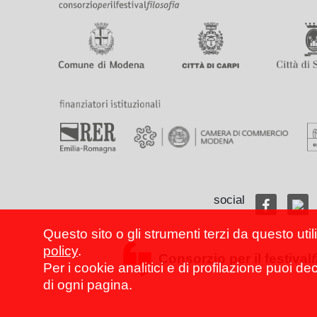
social
Questo sito o gli strumenti terzi da questo util
policy
.
Consorzio per il festival
Per i cookie analitici e di profilazione puoi de
di ogni pagina.