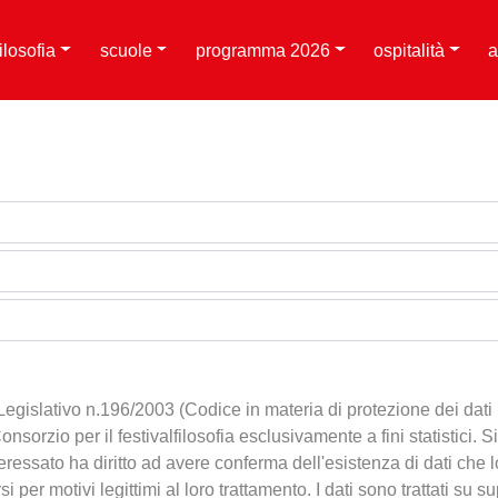
filosofia
scuole
programma 2026
ospitalità
a
Legislativo n.196/2003 (Codice in materia di protezione dei dati 
 Consorzio per il festivalfilosofia esclusivamente a fini statistici.
ressato ha diritto ad avere conferma dell'esistenza di dati che lo r
i per motivi legittimi al loro trattamento. I dati sono trattati su 