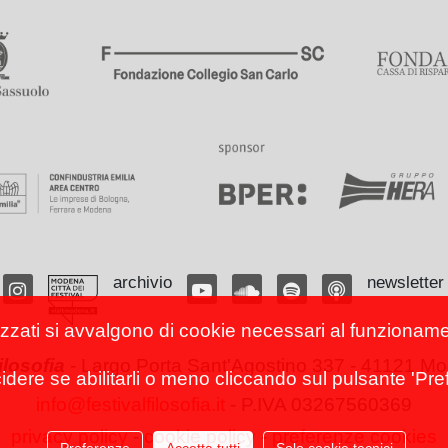
archivio
newsletter
izzati si avvalgono di cookie necessari al funzionamento
filosofia
-
Largo Porta Sant'Agostino 337 - 41121 Mod
cidere se abilitarli o meno cliccando sul pulsante 'Pref
info@festivalfilosofia.it
- P.IVA 03267560369
privacy policy
-
cookie policy
-
preferenze cookies