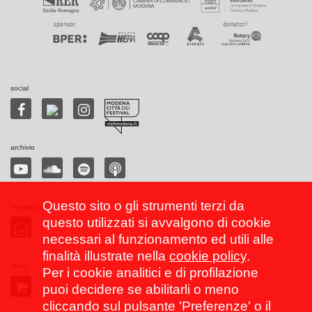
social
archivio
Questo sito o gli strumenti terzi da
newsletter
questo utilizzati si avvalgono di cookie
necessari al funzionamento ed utili alle
finalità illustrate nella
cookie policy
.
shop
Per i cookie analitici e di profilazione
puoi decidere se abilitarli o meno
cliccando sul pulsante 'Preferenze' o il