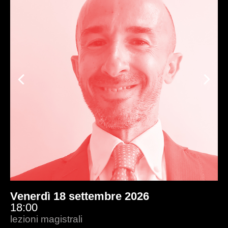
Previous
Ne
Venerdì 18 settembre 2026
15:00
lezioni magistrali