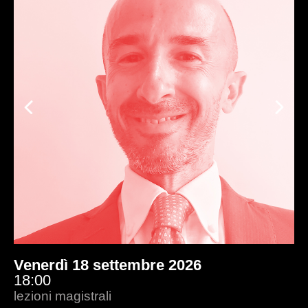
Previous
Ne
Venerdì 18 settembre 2026
15:00
lezioni magistrali