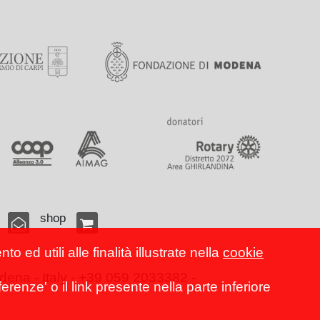
shop
 ed utili alle finalità illustrate nella
cookie
ena - Italy - +39 059 2033382 -
erenze' o il link presente nella parte inferiore