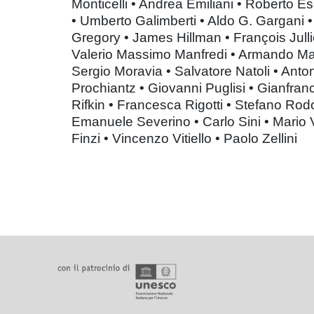
Monticelli • Andrea Emiliani • Roberto Es
• Umberto Galimberti • Aldo G. Gargani •
Gregory • James Hillman • François Jull
Valerio Massimo Manfredi • Armando Mass
Sergio Moravia • Salvatore Natoli • Anton
Prochiantz • Giovanni Puglisi • Gianfra
Rifkin • Francesca Rigotti • Stefano Rod
Emanuele Severino • Carlo Sini • Mario Ve
Finzi • Vincenzo Vitiello • Paolo Zellini