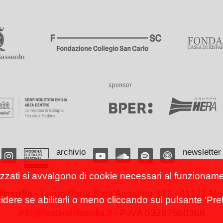
archivio
newsletter
izzati si avvalgono di cookie necessari al funzionamento
filosofia
-
Largo Porta Sant'Agostino 337 - 41121 Mod
cidere se abilitarli o meno cliccando sul pulsante 'Pref
info@festivalfilosofia.it
- P.IVA 03267560369