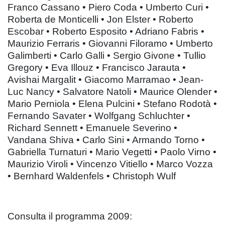
Franco Cassano • Piero Coda • Umberto Curi •
Roberta de Monticelli • Jon Elster • Roberto
Escobar • Roberto Esposito • Adriano Fabris •
Maurizio Ferraris • Giovanni Filoramo • Umberto
Galimberti • Carlo Galli • Sergio Givone • Tullio
Gregory • Eva Illouz • Francisco Jarauta •
Avishai Margalit • Giacomo Marramao • Jean-
Luc Nancy • Salvatore Natoli • Maurice Olender •
Mario Perniola • Elena Pulcini • Stefano Rodotà •
Fernando Savater • Wolfgang Schluchter •
Richard Sennett • Emanuele Severino •
Vandana Shiva • Carlo Sini • Armando Torno •
Gabriella Turnaturi • Mario Vegetti • Paolo Virno •
Maurizio Viroli • Vincenzo Vitiello • Marco Vozza
• Bernhard Waldenfels • Christoph Wulf
Consulta il programma 2009: