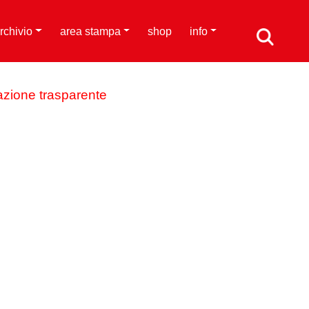
rchivio
area stampa
shop
info
azione trasparente