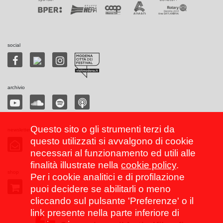
social
archivio
Questo sito o gli strumenti terzi da
newsletter
questo utilizzati si avvalgono di cookie
necessari al funzionamento ed utili alle
finalità illustrate nella
cookie policy
.
shop
Per i cookie analitici e di profilazione
puoi decidere se abilitarli o meno
cliccando sul pulsante 'Preferenze' o il
link presente nella parte inferiore di