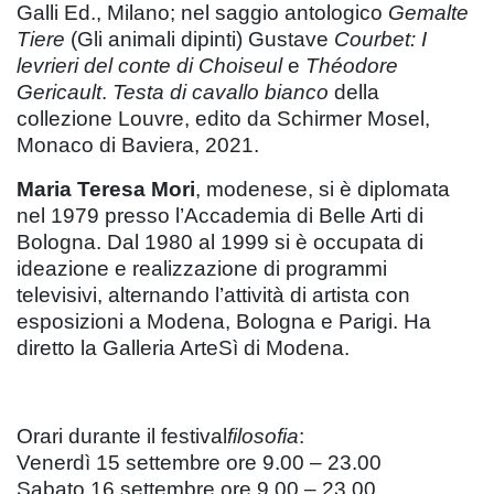
Galli Ed., Milano; nel saggio antologico
Gemalte
Tiere
(Gli animali dipinti) Gustave
Courbet: I
levrieri del conte di Choiseul
e
Théodore
Gericault
.
Testa di cavallo bianco
della
collezione Louvre, edito da Schirmer Mosel,
Monaco di Baviera, 2021.
Maria Teresa Mori
, modenese, si è diplomata
nel 1979 presso l’Accademia di Belle Arti di
Bologna. Dal 1980 al 1999 si è occupata di
ideazione e realizzazione di programmi
televisivi, alternando l’attività di artista con
esposizioni a Modena, Bologna e Parigi. Ha
diretto la Galleria ArteSì di Modena.
Orari durante il festival
filosofia
:
Venerdì 15 settembre ore 9.00 – 23.00
Sabato 16 settembre ore 9.00 – 23.00