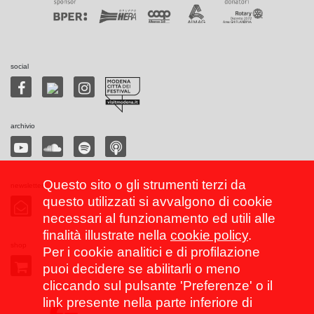
social
archivio
Questo sito o gli strumenti terzi da
newsletter
questo utilizzati si avvalgono di cookie
necessari al funzionamento ed utili alle
finalità illustrate nella
cookie policy
.
shop
Per i cookie analitici e di profilazione
puoi decidere se abilitarli o meno
cliccando sul pulsante 'Preferenze' o il
link presente nella parte inferiore di