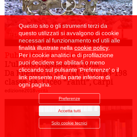
Questo sito o gli strumenti terzi da
questo utilizzati si avvalgono di cookie
necessari al funzionamento ed utili alle
finalità illustrate nella
cookie policy
.
Publio Virgilio Marone
Per i cookie analitici e di profilazione
L’ultimo inganno di Troia
puoi decidere se abilitarli o meno
cliccando sul pulsante 'Preferenze' o il
Da Eneide, II, vv. 141-170, 183-198
link presente nella parte inferiore di
classe 3A, Liceo “Fanti”, Carpi
ogni pagina.
edizione2018
verità
Preferenze
Accetta tutti
Solo cookie tecnici