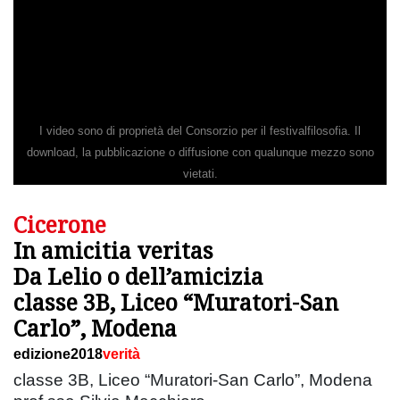
I video sono di proprietà del Consorzio per il festivalfilosofia. Il
download, la pubblicazione o diffusione con qualunque mezzo sono
vietati.
Cicerone
In amicitia veritas
Da Lelio o dell’amicizia
classe 3B, Liceo “Muratori-San
Carlo”, Modena
edizione2018
verità
classe 3B, Liceo “Muratori-San Carlo”, Modena