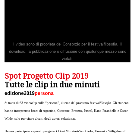
I video sono di proprietà del Consorzio per il festivalfilosofia. Il
download, la pubblicazione o diffusione con qualunque mezzo sono
vietati.
Spot Progetto Clip 2019
Tutte le clip in due minuti
edizione2019
persona
Si tratta di 63 videoclip sulla “persona”, il tema del prossimo festival
filosofia
. Gli studenti
hanno interpretato brani di Agostino, Cicerone, Erasmo, Pascal, Kant, Pirandello e Oscar
Wilde, solo per citare alcuni degli autori selezionati.
Hanno partecipato a questo progetto i Licei Muratori-San Carlo, Tassoni e Wiligelmo di