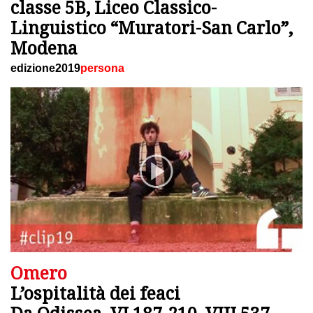
classe 5B, Liceo Classico-
Linguistico “Muratori-San Carlo”,
Modena
edizione2019
persona
Omero
L’ospitalità dei feaci
Da Odissea, VI 187-210, VIII 537-