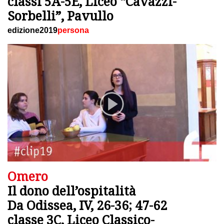
classi 5A-5E, Liceo “Cavazzi-
Sorbelli”, Pavullo
edizione2019
persona
Omero
Il dono dell’ospitalità
Da Odissea, IV, 26-36; 47-62
classe 3C, Liceo Classico-