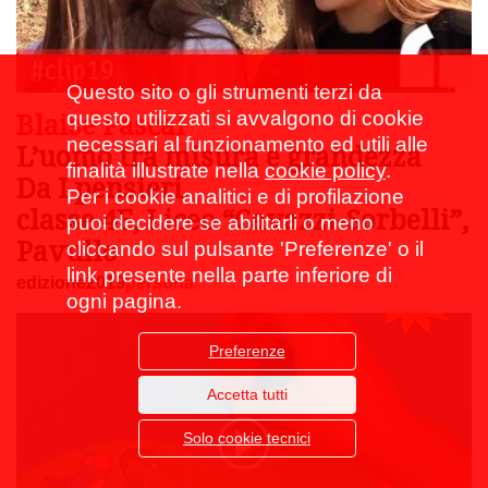
Questo sito o gli strumenti terzi da
Blaise Pascal
questo utilizzati si avvalgono di cookie
necessari al funzionamento ed utili alle
L’uomo tra misura e grandezza
finalità illustrate nella
cookie policy
.
Da I pensieri
Per i cookie analitici e di profilazione
classe 4E, Liceo “Cavazzi-Sorbelli”,
puoi decidere se abilitarli o meno
Pavullo
cliccando sul pulsante 'Preferenze' o il
link presente nella parte inferiore di
edizione2019
persona
ogni pagina.
Preferenze
Accetta tutti
Solo cookie tecnici