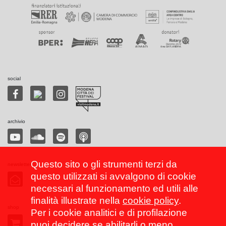
social
archivio
Questo sito o gli strumenti terzi da
newsletter
questo utilizzati si avvalgono di cookie
necessari al funzionamento ed utili alle
finalità illustrate nella
cookie policy
.
shop
Per i cookie analitici e di profilazione
puoi decidere se abilitarli o meno