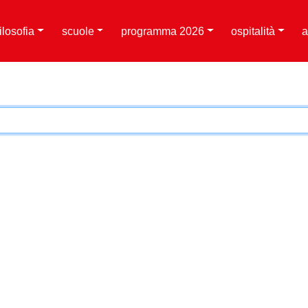
filosofia
scuole
programma 2026
ospitalità
a