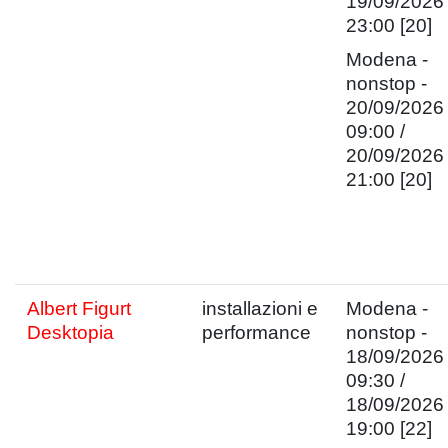
19/09/2026
23:00 [20]
Modena -
nonstop -
20/09/2026
09:00 /
20/09/2026
21:00 [20]
Albert Figurt
installazioni e
Modena -
Desktopia
performance
nonstop -
18/09/2026
09:30 /
18/09/2026
19:00 [22]