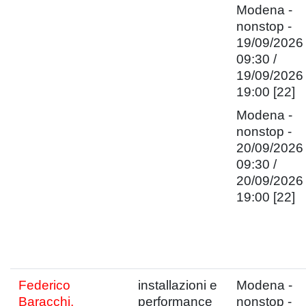
Modena -
nonstop -
19/09/2026
09:30 /
19/09/2026
19:00 [22]
Modena -
nonstop -
20/09/2026
09:30 /
20/09/2026
19:00 [22]
Federico
installazioni e
Modena -
Baracchi,
performance
nonstop -