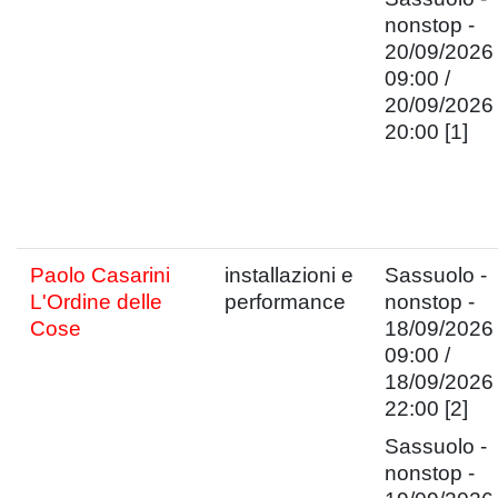
nonstop -
20/09/2026
09:00 /
20/09/2026
20:00 [1]
Paolo Casarini
installazioni e
Sassuolo -
L'Ordine delle
performance
nonstop -
Cose
18/09/2026
09:00 /
18/09/2026
22:00 [2]
Sassuolo -
nonstop -