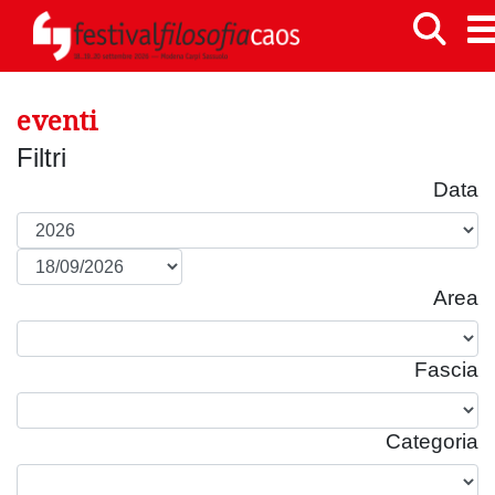
eventi
Filtri
Data
Area
Fascia
Categoria