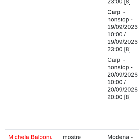
23:00 [8]
Carpi -
nonstop -
19/09/2026
10:00 /
19/09/2026
23:00 [8]
Carpi -
nonstop -
20/09/2026
10:00 /
20/09/2026
20:00 [8]
Michela Balboni,
mostre
Modena -