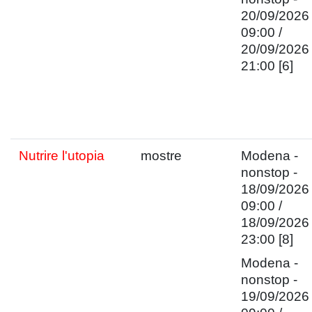
20/09/2026
09:00 /
20/09/2026
21:00 [6]
Nutrire l'utopia
mostre
Modena -
nonstop -
18/09/2026
09:00 /
18/09/2026
23:00 [8]
Modena -
nonstop -
19/09/2026