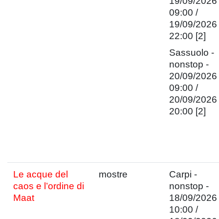
19/09/2026
09:00 /
19/09/2026
22:00 [2]
Sassuolo -
nonstop -
20/09/2026
09:00 /
20/09/2026
20:00 [2]
Le acque del
mostre
Carpi -
caos e l’ordine di
nonstop -
Maat
18/09/2026
10:00 /