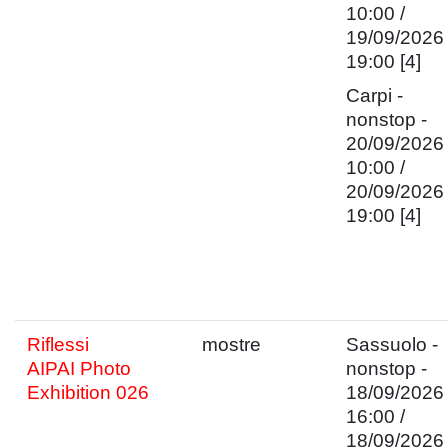
10:00 /
19/09/2026
19:00 [4]
Carpi -
nonstop -
20/09/2026
10:00 /
20/09/2026
19:00 [4]
Riflessi
mostre
Sassuolo -
AIPAI Photo
nonstop -
Exhibition 026
18/09/2026
16:00 /
18/09/2026