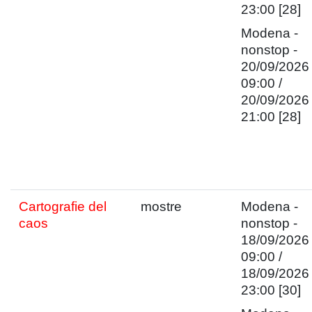
23:00 [28]
Modena -
nonstop -
20/09/2026
09:00 /
20/09/2026
21:00 [28]
Cartografie del
mostre
Modena -
caos
nonstop -
18/09/2026
09:00 /
18/09/2026
23:00 [30]