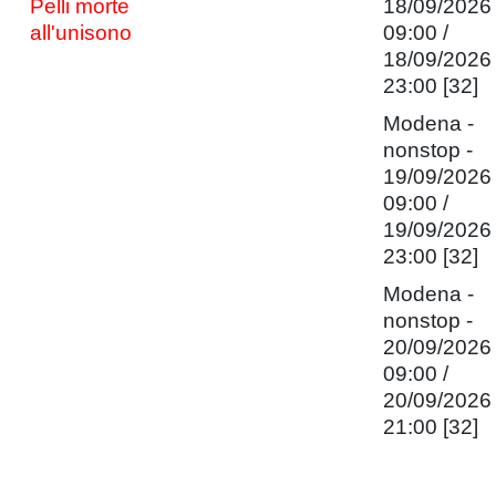
Pelli morte
18/09/2026
all'unisono
09:00 /
18/09/2026
23:00 [32]
Modena -
nonstop -
19/09/2026
09:00 /
19/09/2026
23:00 [32]
Modena -
nonstop -
20/09/2026
09:00 /
20/09/2026
21:00 [32]