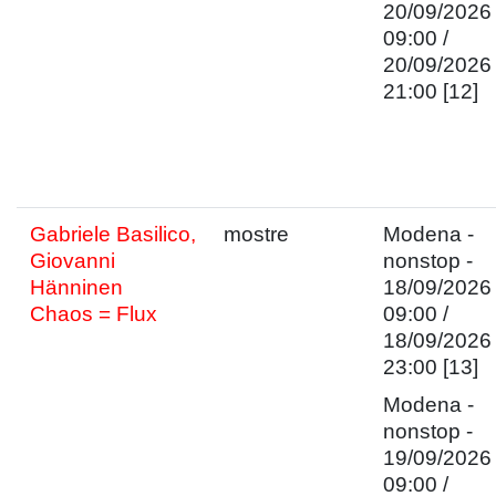
20/09/2026
09:00 /
20/09/2026
21:00 [12]
Gabriele Basilico,
mostre
Modena -
Giovanni
nonstop -
Hänninen
18/09/2026
Chaos = Flux
09:00 /
18/09/2026
23:00 [13]
Modena -
nonstop -
19/09/2026
09:00 /