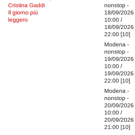
Cristina Gaddi
nonstop -
Il giorno più
18/09/2026
leggero
10:00 /
18/09/2026
22:00 [10]
Modena -
nonstop -
19/09/2026
10:00 /
19/09/2026
22:00 [10]
Modena -
nonstop -
20/09/2026
10:00 /
20/09/2026
21:00 [10]