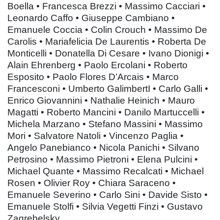
Boella • Francesca Brezzi • Massimo Cacciari •
Leonardo Caffo • Giuseppe Cambiano •
Emanuele Coccia • Colin Crouch • Massimo De
Carolis • Mariafelicia De Laurentis • Roberta De
Monticelli • Donatella Di Cesare • Ivano Dionigi •
Alain Ehrenberg • Paolo Ercolani • Roberto
Esposito • Paolo Flores D’Arcais • Marco
Francesconi • Umberto GalimbertI • Carlo Galli •
Enrico Giovannini • Nathalie Heinich • Mauro
Magatti • Roberto Mancini • Danilo Martuccelli •
Michela Marzano • Stefano Massini • Massimo
Mori • Salvatore Natoli • Vincenzo Paglia •
Angelo Panebianco • Nicola Panichi • Silvano
Petrosino • Massimo Pietroni • Elena Pulcini •
Michael Quante • Massimo Recalcati • Michael
Rosen • Olivier Roy • Chiara Saraceno •
Emanuele Severino • Carlo Sini • Davide Sisto •
Emanuele Stolfi • Silvia Vegetti Finzi • Gustavo
Zagrebelsky